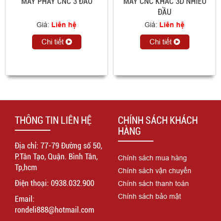
MÁY PHAY CNC 3 ĐẦU
MÁY CNC KHẮC 3D NHIỀU
ĐẦU
Giá:
Liên hệ
Giá:
Liên hệ
Chi tiết
Chi tiết
THÔNG TIN LIÊN HỆ
CHÍNH SÁCH KHÁCH
HÀNG
Địa chỉ: 77-79 Đường số 50,
P.Tân Tạo, Quận. Bình Tân,
Chính sách mua hàng
Tp,hcm
Chính sách vận chuyển
Điện thoại: 0938.032.900
Chính sách thanh toán
Chính sách bảo mật
Email:
rondeli888@hotmail.com