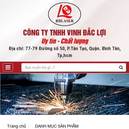
CÔNG TY TNHH VINH ĐẮC LỢI
Uy tín - Chất lượng
Địa chỉ: 77-79 Đường số 50, P.Tân Tạo, Quận. Bình Tân,
Tp,hcm
Trang chủ
DANH MỤC SẢN PHẨM