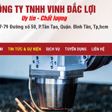
ÔNG TY TNHH VINH ĐẮC LỢI
Uy tín - Chất lượng
77-79 Đường số 50, P.Tân Tạo, Quận. Bình Tân, Tp,hcm
TIN TỨC & SỰ KIỆN
ẨM
DỊCH VỤ
TUYỂN DỤNG
LIÊN HỆ