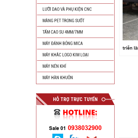
LƯỠI DAO VÀ PHỤ KIỆN CNC
MÀNG PET TRONG SUỐT
TẤM CAO SU 4MM/7MM
MÁY ĐÁNH BÓNG MICA
triễn l
MÁY KHẮC LOGO KIM LOẠI
MÁY NÉN KHÍ
MÁY HÀN KHUÔN
HỖ TRỢ TRỰC TUYẾN
0938032900
Sale 01