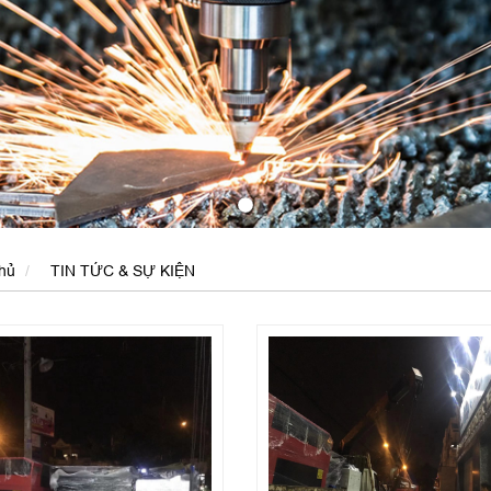
hủ
TIN TỨC & SỰ KIỆN