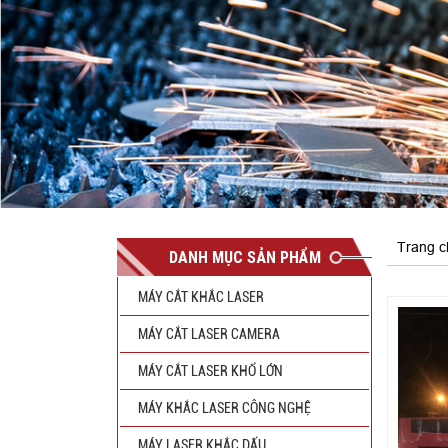
Trang c
DANH MỤC SẢN PHẨM
MÁY CẮT KHẮC LASER
MÁY CẮT LASER CAMERA
MÁY CẮT LASER KHỔ LỚN
MÁY KHẮC LASER CÔNG NGHỆ
MÁY LASER KHẮC DẤU