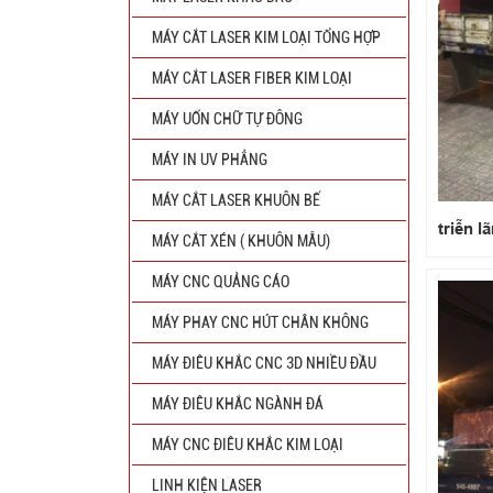
MÁY CẮT LASER KIM LOẠI TỔNG HỢP
MÁY CẮT LASER FIBER KIM LOẠI
MÁY UỐN CHỮ TỰ ĐÔNG
MÁY IN UV PHẲNG
MÁY CẮT LASER KHUÔN BẾ
triễn l
MÁY CẮT XÉN ( KHUÔN MẪU)
MÁY CNC QUẢNG CÁO
MÁY PHAY CNC HÚT CHÂN KHÔNG
MÁY ĐIÊU KHẮC CNC 3D NHIỀU ĐẦU
MÁY ĐIÊU KHẮC NGÀNH ĐÁ
MÁY CNC ĐIÊU KHẮC KIM LOẠI
LINH KIỆN LASER