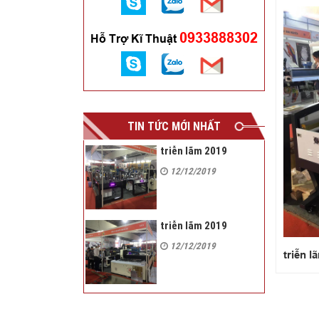
0933888302
Hỗ Trợ Kĩ Thuật
TIN TỨC MỚI NHẤT
triễn lãm 2019
12/12/2019
triễn lãm 2019
12/12/2019
triễn l