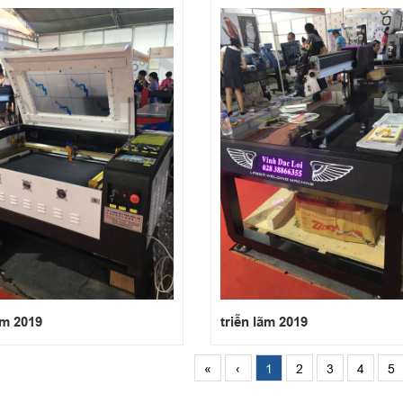
ãm 2019
triễn lãm 2019
«
‹
1
2
3
4
5