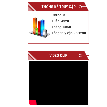
THỐNG KÊ TRUY CẬP
Online:
3
Tuần:
4920
Tháng:
6850
Tổng truy cập:
821290
VIDEO CLIP