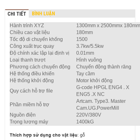
BÌNH LUẬN
CHI TIẾT
Hành trình XYZ
1300mm x 2500mmx 180m
Chiều cao vật liệu
180mm
Tốc độ di chuyển khống
1500
Công xuất trục quay
3.7kw/5.5kw
Độ chính xác lập lại định vị
0.01mm
Loại thanh trượt
Hình vuông
Phương cách chuyển động
Chuyển động thành răng
Hệ thống điều khiển
Tay cầm
Hệ thống khởi động
Motor khởi động
G-code HPGL ENG4 . X
Quy cách hỗ trợ file
ENG5 .X NC
Artcam. Type3. Master
Phần miềm hỗ trợ
Cam.UG.PowerMill
Nguồn điện
220V/380V
Trọng lượng máy
1400kG
Thích hợp sử dụng cho vật liệu
: gỗ