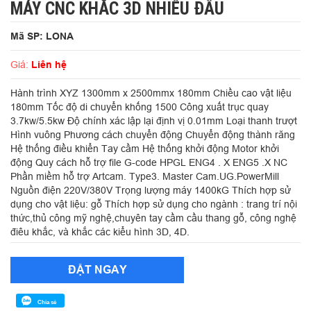
MÁY CNC KHẮC 3D NHIỀU ĐẦU
Mã SP: LONA
Giá:
Liên hệ
Hành trình XYZ 1300mm x 2500mmx 180mm Chiều cao vật liệu
180mm Tốc độ di chuyển khống 1500 Công xuất trục quay
3.7kw/5.5kw Độ chính xác lập lại định vị 0.01mm Loại thanh trượt
Hình vuông Phương cách chuyển động Chuyển động thành răng
Hệ thống điều khiển Tay cầm Hệ thống khởi động Motor khởi
động Quy cách hỗ trợ file G-code HPGL ENG4 . X ENG5 .X NC
Phần miềm hỗ trợ Artcam. Type3. Master Cam.UG.PowerMill
Nguồn điện 220V/380V Trọng lượng máy 1400kG Thích hợp sử
dụng cho vật liệu: gỗ Thích hợp sử dụng cho ngành : trang trí nội
thức,thủ công mỹ nghệ,chuyên tay cầm cầu thang gỗ, công nghệ
điêu khắc, và khắc các kiểu hình 3D, 4D.
ĐẶT NGAY
Chia sẻ