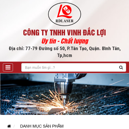
CÔNG TY TNHH VINH ĐẮC LỢI
Uy tín - Chất lượng
Địa chỉ: 77-79 Đường số 50, P.Tân Tạo, Quận. Bình Tân,
Tp,hcm
DANH MỤC SẢN PHẨM