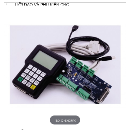
LƯỠI DAO VÀ PHỤ KIỆN CNC
Tap to expand