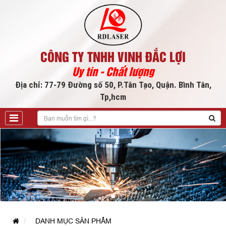
CÔNG TY TNHH VINH ĐẮC LỢI
Uy tín - Chất lượng
Địa chỉ: 77-79 Đường số 50, P.Tân Tạo, Quận. Bình Tân,
Tp,hcm
DANH MỤC SẢN PHẨM