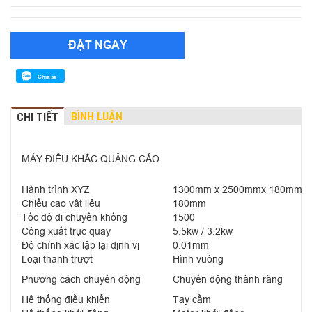
ĐẶT NGAY
Chia sẻ
BÌNH LUẬN
CHI TIẾT
MÁY ĐIÊU KHẮC QUẢNG CÁO
Hành trình XYZ
1300mm x 2500mmx 180mm
Chiều cao vật liệu
180mm
Tốc độ di chuyển khống
1500
Công xuất trục quay
5.5kw / 3.2kw
Độ chính xác lập lại định vị
0.01mm
Loại thanh trượt
Hình vuông
Phương cách chuyển động
Chuyển động thành răng
Hệ thống điều khiển
Tay cầm