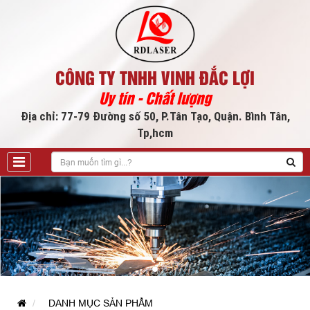
CÔNG TY TNHH VINH ĐẮC LỢI
Uy tín - Chất lượng
Địa chỉ: 77-79 Đường số 50, P.Tân Tạo, Quận. Bình Tân,
Tp,hcm
DANH MỤC SẢN PHẨM