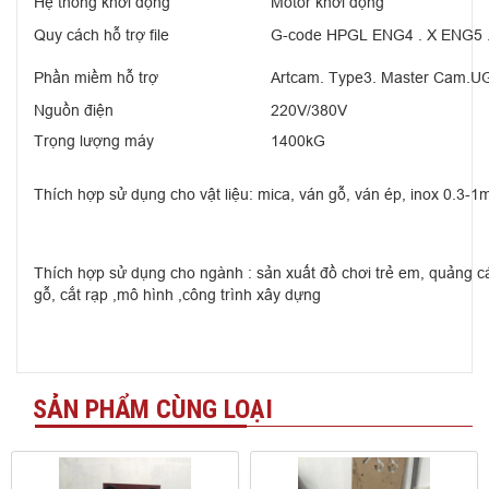
Hệ thống khởi động
Motor khởi động
Quy cách hỗ trợ file
G-code HPGL ENG4 . X ENG5 
Phần miềm hỗ trợ
Artcam. Type3. Master Cam.UG
Nguồn điện
220V/380V
Trọng lượng máy
1400kG
Thích hợp sử dụng cho vật liệu: mica, ván gỗ, ván ép, inox 0.3-
Thích hợp sử dụng cho ngành : sản xuất đồ chơi trẻ em, quảng cáo,
gỗ, cắt rạp ,mô hình ,công trình xây dựng
SẢN PHẨM CÙNG LOẠI