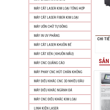
MÁY CẮT LASER KIM LOẠI TỔNG HỢP
MÁY CẮT LASER FIBER KIM LOẠI
MÁY UỐN CHỮ TỰ ĐÔNG
MÁY IN UV PHẲNG
CHI TI
MÁY CẮT LASER KHUÔN BẾ
MÁY CẮT XÉN ( KHUÔN MẪU)
SẢN
MÁY CNC QUẢNG CÁO
MÁY PHAY CNC HÚT CHÂN KHÔNG
MÁY ĐIÊU KHẮC CNC 3D NHIỀU ĐẦU
MÁY ĐIÊU KHẮC NGÀNH ĐÁ
MÁY CNC ĐIÊU KHẮC KIM LOẠI
LINH KIỆN LASER