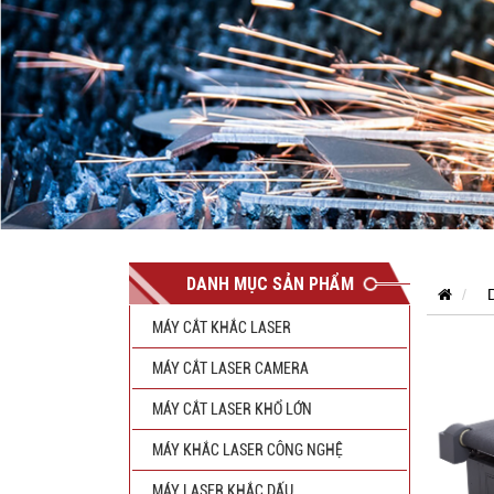
DANH MỤC SẢN PHẨM
MÁY CẮT KHẮC LASER
MÁY CẮT LASER CAMERA
MÁY CẮT LASER KHỔ LỚN
MÁY KHẮC LASER CÔNG NGHỆ
MÁY LASER KHẮC DẤU