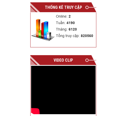
THỐNG KÊ TRUY CẬP
Online:
2
Tuần:
4190
Tháng:
6120
Tổng truy cập:
820560
VIDEO CLIP