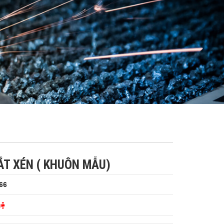
ẮT XÉN ( KHUÔN MẪU)
66
hệ