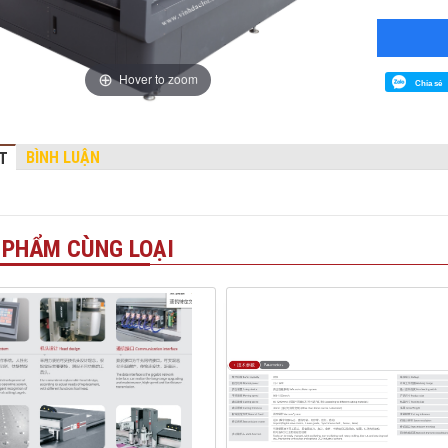
Hover to zoom
Chia sẻ
BÌNH LUẬN
ẾT
 PHẨM CÙNG LOẠI