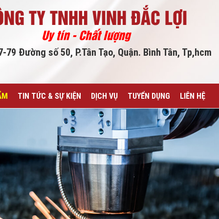
ÔNG TY TNHH VINH ĐẮC LỢI
Uy tín - Chất lượng
77-79 Đường số 50, P.Tân Tạo, Quận. Bình Tân, Tp,hcm
ẨM
TIN TỨC & SỰ KIỆN
DỊCH VỤ
TUYỂN DỤNG
LIÊN HỆ