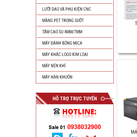
LƯỠI DAO VÀ PHỤ KIỆN CNC
MÀNG PET TRONG SUỐT
TẤM CAO SU 4MM/7MM
MÁY ĐÁNH BÓNG MICA
MÁY KHẮC LOGO KIM LOẠI
MÁY NÉN KHÍ
MÁY HÀN KHUÔN
HỖ TRỢ TRỰC TUYẾN
0938032900
Sale 01
MÁ