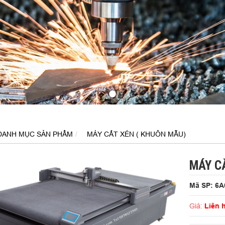
DANH MỤC SẢN PHẨM
MÁY CẮT XÉN ( KHUÔN MẪU)
MÁY C
Mã SP: 6A
Giá:
Liên 